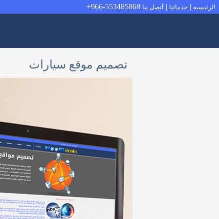
966-553485868+
|
|
الرئيسية
خدماتنا
أتصل بنا
تصميم موقع سيارات