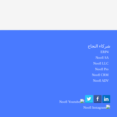
شركاء النجاح
ERP4
Noofl SA
Noofl LLC
Noofl Pro
Noofl CRM
Noofl ADV