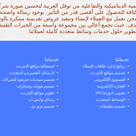
ية الديناميكية والتفاعلية من نوفل العربية لتحسين صورة شرك
ثافة للحصول على أقصى قدر من التأثير. بوجود رسالة واضحة 
ن نعمل مع العملاء لإنشاء وتنفيذ عروض تقديمية مبتكرة بالوس
دف. حيث تجمع أعالي بين مجموعة واسعة من الخبرات التقنية 
طوير حلول خدمات وسائط متعددة كاملة لعملائنا.
خدماتنا
خدماتنا
برامج إدارة علاقات العملاء
استضافة مواقع الإنترنت
تصميم مواقع الإنترنت
الرسائل القصيرة و المتعددة
التسويق الإلكتروني
تصميم سيديات تعريفية للشركات
التجارة الإلكترونية
تصميم هويات وشعارات
تصوير بانوراما 360
تطوير مواقع الإنترنت
الوسائط المتعددة
رسائل واتس اب
تصميم تطبيقات
تصميم ثري دي