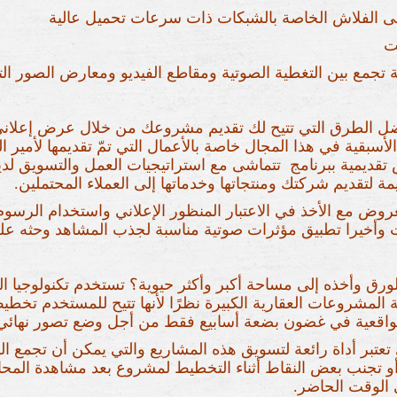
لى الفلاش الخاصة بالشبكات ذات سرعات تحميل عالية
ت
 بين التغطية الصوتية ومقاطع الفيديو ومعارض الصور التف
فضل الطرق التي تتيح لك تقديم مشروعك من خلال عرض إعلان
الأسبقية في هذا المجال خاصة بالأعمال التي تمّ تقديمها لأمير 
 تقديمية ببرنامج تتماشى مع استراتيجيات العمل والتسويق لدي
 لتقديم شركتك ومنتجاتها وخدماتها إلى العملاء المحتملين.
روض مع الأخذ في الاعتبار المنظور الإعلاني واستخدام الرسوم ثل
وأخيرا تطبيق مؤثرات صوتية مناسبة لجذب المشاهد وحثه على
ق وأخذه إلى مساحة أكبر وأكثر حيوية؟ تستخدم تكنولوجيا ا
المشروعات العقارية الكبيرة نظرًا لأنها تتيح للمستخدم تخطي
لواقعية في غضون بضعة أسابيع فقط من أجل وضع تصور نهائي 
تعتبر أداة رائعة لتسويق هذه المشاريع والتي يمكن أن تجمع الك
 أو تجنب بعض النقاط أثناء التخطيط لمشروع بعد مشاهدة المحاك
 الوقت الحاضر.