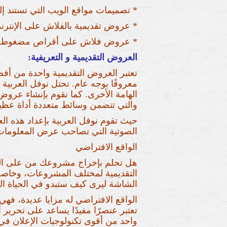
* تصميمات مواقع الويب التي تستند إ
* عروض تقديمية بالفلاش على الإنترن
* عروض فلاش على أقراص مضغوطة تجمع
العروض التقديمية و التعريفية:
تعتبر العروض التقديمية واحدة من أ
معروفًا بوجه عام. تحتل نوفل العربية 
الهامة الأخرى. كما نقوم بإنشاء عروض
والتي تتضمن وسائط متعددة أداة عظيمة
حيث تقوم نوفل العربية بإعداد هذه الع
الصوتية التي تصاحب عرض المعلومات 
الواقع الافتراضي
هل تحلم بإخراج مشروعك من على الور
التقديمية لمختلف المشروعات، وخاصة 
الشاشة ليرى كيف ستبدو في الحياة ا
الواقع الافتراضي له مزايا عديدة، فهي 
تعتبر عنصرًا مفيدًا يساعد على تحرير
واحد من أقوى تكنولوجيات الإعلان في