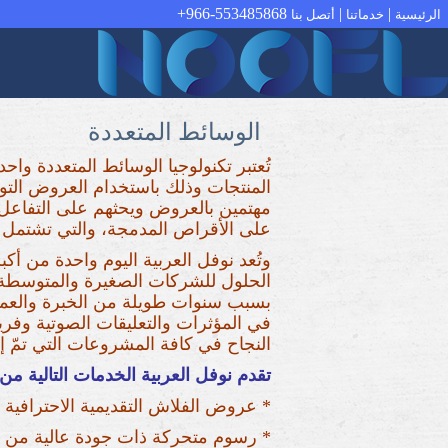
966-553485868+
|
|
الرئيسية
خدماتنا
أتصل بنا
الوسائط المتعددة
تُعتبر تكنولوجيا الوسائط المتعددة واح
المنتجات وذلك باستخدام العروض التوض
مهتمين بالعروض ويحثهم على التفاعل 
على الأقراص المدمجة، والتي تشتمل على مقدمة Flash وإعلانات Flash ومرسل بريد Flash وعروض ت
وتُعد نوفل العربية اليوم واحدة من أ
الحلول للشركات الصغيرة والمتوسطة و
بسبب سنوات طويلة من الخبرة والعمل
في المؤثرات والتعليقات الصوتية وف
النجاح في كافة المشروعات التي تمّ إن
تقدم نوفل العربية الخدمات التالية م
* عروض الفلاش التقديمية الاحترافية
* رسوم متحركة ذات جودة عالية من م