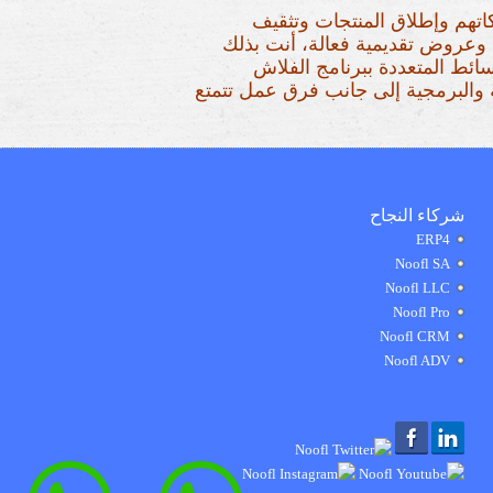
اتهم وإطلاق المنتجات وتثقيف
وعروض تقديمية فعالة، أنت بذلك
ائط المتعددة ببرنامج الفلاش
والبرمجية إلى جانب فرق عمل تتمتع
شركاء النجاح
ERP4
Noofl SA
Noofl LLC
Noofl Pro
Noofl CRM
Noofl ADV