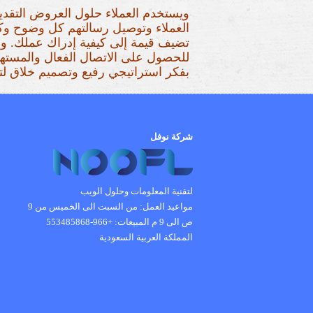
ويستخدم العملاء حلول العروض التقديم
العملاء وتوصيل رسالتهم كل وضوح وك
تضيف قيمة إلى كيفية إدراك عملك. ونح
للحصول على الاتصال الفعال والمسته
بفكر استراتيجي رفيع وتصميم خلاق لت
شركة نوفل
لتقنية المعلومات وحلول الويب
مواعيد العمل:
من السبت الى الخميس من 9
ص الى 9 م
المبيعات: +966-553485868
المملكة العربية السعودية