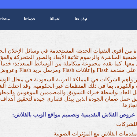
نبذة عنا
اعمالنا
خدماتنا
منتجاتن
دة من أقوى التقنيات الحديثة المستخدمة في وسائل الإعلان الحا
يحية المباشرة والرسوم ثلاثية الأبعاد والصور المتحركة والم
معها. كما نقدم مجموعة متكاملة من الوسائط المتعددة/ خدما
قديمية للشركات سهلة الاستخدام.
كبر وأهم الشركات في المملكة العربية السعودية في مجال الوسا
الكبيرة، بما في ذلك المنظمات غير الحكومية. وقد احتلت الش
 الجاد بواسطة خبراء التسويق والمصممين الموهوبين والمطو
ريق عمل ضمان الجودة الذين يبذل قصارى جهده لتحقيق أهدا
جازها.
ن عروض الفلاش التقديمية وتصميم مواقع الويب بالفلاش:
 للشركات
قدمات الفلاش مع المؤثرات الصوتية