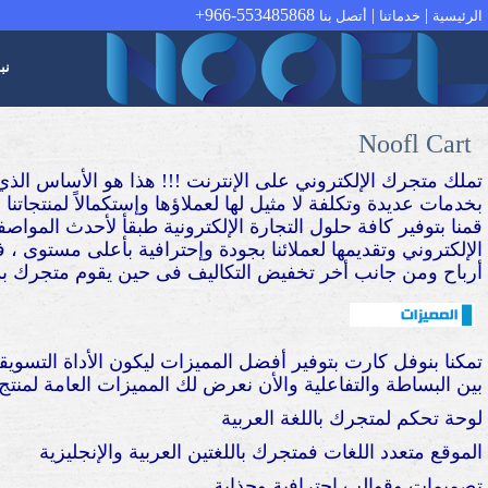
966-553485868+
|
|
الرئيسية
خدماتنا
أتصل بنا
نب
Noofl Cart
تملك متجرك الإلكتروني على الإنترنت !!! هذا هو الأساس الذي
بخدمات عديدة وتكلفة لا مثيل لها لعملاؤها وإستكمالاً لمنتجاتن
قمنا بتوفير كافة حلول التجارة الإلكترونية طبقأ لأحدث الموا
الإلكتروني وتقديمها لعملائنا بجودة وإحترافية بأعلى مستوى ، 
أرباح ومن جانب أخر تخفيض التكاليف فى حين يقوم متجرك بدو
تمكنا بنوفل كارت بتوفير أفضل المميزات ليكون الأداة التسو
بين البساطة والتفاعلية والأن نعرض لك المميزات العامة لمنت
لوحة تحكم لمتجرك باللغة العربية
الموقع متعدد اللغات فمتجرك باللغتين العربية والإنجليزية
تصميمات وقوالب إحترافية وجذابة