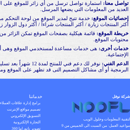
تواصل معنا:
استمارة تواصل ترسل من أي زائر للموقع على البر
العديد من المعلومات التي يضعها المرسل.
إحصائيات الموقع:
خدمة تتيح لمدير الموقع من لوحة التحكم من
أكثر المنتجات زيارة / أكثر المنتجات شراءاً / أكثر دول الزوار ز
خريطة الموقع:
قائمة هيكلية بصفحات الموقع تمكن الزائر من
محتويات الموقع.
خدمات أخرى:
هى خدمات مساعدة لمستخدمي الموقع وهى أخبر
الإجتماعية.
الدعم الفني:
نوفر لك دعم فني للمنت
البرمجية أو آى مشاكل التصميم التى قد تظهر على الموقع ومتا
خدماتنا
شركة نوفل
برامج إدارة علاقات العملاء
تصميم مواقع الإنترنت
التسويق الإلكتروني
لتقنية المعلومات وحلول الويب
التجارة الإلكترونية
مواعيد العمل:
من السبت الى الخميس من 9
تصوير بانوراما 360