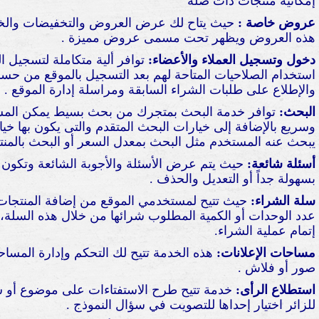
إمكانية منتجات ذات صلة
عروض خاصة :
حيث يتاح لك عرض العروض والتخفيضات والخصو
هذه العروض ويظهر تحت مسمى عروض مميزة .
دخول وتسجيل العملاء والأعضاء:
توافر ألية متكاملة لتسجيل ا
استخدام الصلاحيات المتاحة لهم بعد التسجيل بالموقع من حساب
والإطلاع على طلبات الشراء السابقة ومراسلة إدارة الموقع .
البحث:
توافر خدمة البحث بمتجرك من بحث بسيط يمكن المس
وسريع بالإضافة إلى خيارات البحث المتقدم والتى يكون بها خي
يبحث عنه المستخدم مثل البحث بمعدل السعر أو البحث بالمنتجا
أسئلة شائعة:
حيث يتم عرض الأسئلة والأجوبة الشائعة وتكون بص
بسهولة جداً أو التعديل والحذف .
سلة الشراء:
حيث تتيح لمستخدمي الموقع من إضافة المنتجات ا
عدد الوحدات أو الكمية المطلوب شرائها من خلال هذه السلة،
إتمام عملية الشراء.
مساحات الإعلانات:
هذه الخدمة تتيح لك التحكم وإدارة المساحات
صور أو فلاش .
استطلاع الرأى:
خدمة تتيح طرح الاستفتاءات على موضوع أو 
للزائر اختيار إحداها للتصويت في سؤال النموذج .