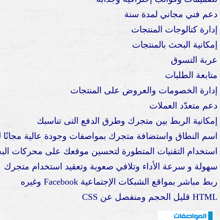
دعم فني مجاني لمدة سنة
إدارة كتالوجات المنتجات
إمكانية البحث بالمنتجات
عربة التسوق
متابعة الطلبات
إدارة الخصومات والعروض على المنتجات
دعم متعدّد العملات
إمكانية الربط بين متجرك وطرق الدفع التى تناسبك
اسم النطاق واستضافة متجرك بمواصفات وجودة عالية مجانًا ل
استخدام التقنيات المتطورة لتحسين موقعك على محركات ال
سهولة و سرعة الأداء وتلافي صعوبة وتعقيد استخدام متجرك
ربط مباشر بمواقع الشبكات الإجتماعية Facebook وغيره
HTML قليل الحجم ومنفصل عن CSS